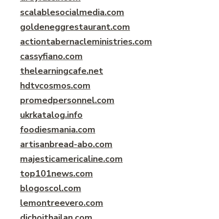
scalablesocialmedia.com
goldeneggrestaurant.com
actiontabernacleministries.com
cassyfiano.com
thelearningcafe.net
hdtvcosmos.com
promedpersonnel.com
ukrkatalog.info
foodiesmania.com
artisanbread-abo.com
majesticamericaline.com
top101news.com
blogoscol.com
lemontreevero.com
dichoithailan.com