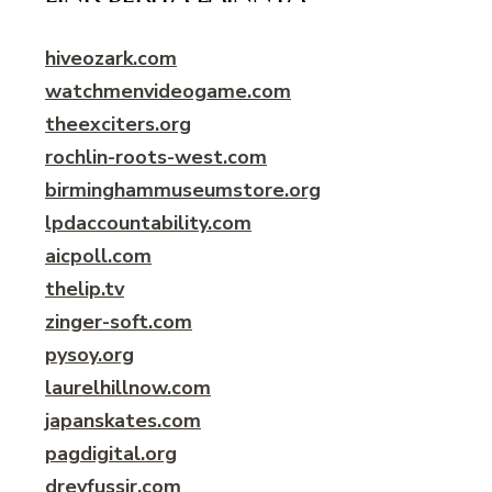
hiveozark.com
watchmenvideogame.com
theexciters.org
rochlin-roots-west.com
birminghammuseumstore.org
lpdaccountability.com
aicpoll.com
thelip.tv
zinger-soft.com
pysoy.org
laurelhillnow.com
japanskates.com
pagdigital.org
dreyfussir.com