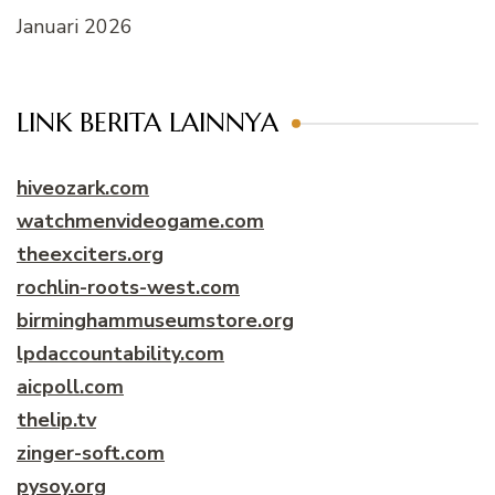
Januari 2026
LINK BERITA LAINNYA
hiveozark.com
watchmenvideogame.com
theexciters.org
rochlin-roots-west.com
birminghammuseumstore.org
lpdaccountability.com
aicpoll.com
thelip.tv
zinger-soft.com
pysoy.org