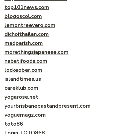
top101news.com
blogoscol.com
lemontreevero.com
dichoithailan.com
madparish.com
morethingsjapanese.com
nabatifoods.com
lockeober.com
islandtimes.us
careklub.com
yogarose.net
yourbrisbanepastandpresent.com
voguemagz.com
toto86
Login TOTO868