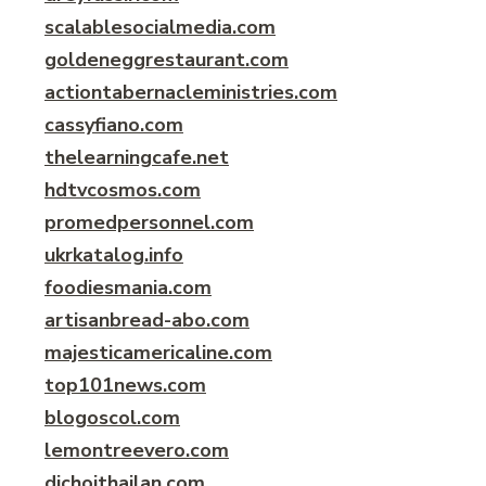
scalablesocialmedia.com
goldeneggrestaurant.com
actiontabernacleministries.com
cassyfiano.com
thelearningcafe.net
hdtvcosmos.com
promedpersonnel.com
ukrkatalog.info
foodiesmania.com
artisanbread-abo.com
majesticamericaline.com
top101news.com
blogoscol.com
lemontreevero.com
dichoithailan.com