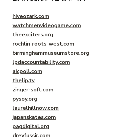
hiveozark.com
watchmenvideogame.com
theexciters.org
rochlin-roots-west.com
birminghammuseumstore.org
lpdaccountability.com
aicpoll.com
thelip.tv
zinger-soft.com
pysoy.org
laurelhillnow.com
japanskates.com
pagdigital.org
dreyfussir.com