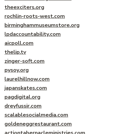
theexciters.org
rochlin-roots-west.com
birminghammuseumstore.org
lpdaccountability.com
aicpoll.com
thelip.tv
zinger-soft.com
pysoy.org
laurelhillnow.com
japanskates.com
pagdigital.org
dreyfussir.com
scalablesocialmedia.com
goldeneggrestaurant.com
actiontabernacleministries.com