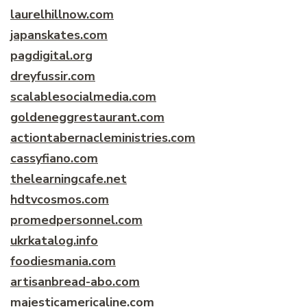
laurelhillnow.com
japanskates.com
pagdigital.org
dreyfussir.com
scalablesocialmedia.com
goldeneggrestaurant.com
actiontabernacleministries.com
cassyfiano.com
thelearningcafe.net
hdtvcosmos.com
promedpersonnel.com
ukrkatalog.info
foodiesmania.com
artisanbread-abo.com
majesticamericaline.com