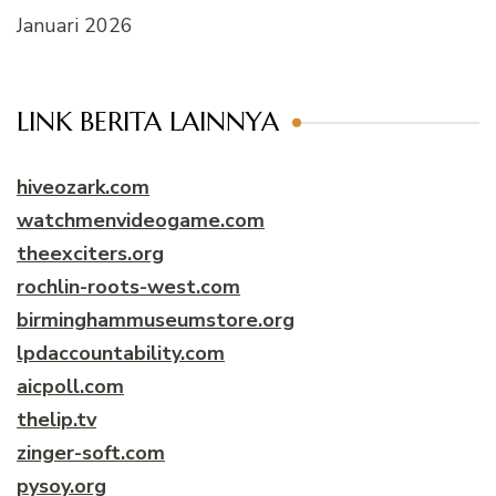
Januari 2026
LINK BERITA LAINNYA
hiveozark.com
watchmenvideogame.com
theexciters.org
rochlin-roots-west.com
birminghammuseumstore.org
lpdaccountability.com
aicpoll.com
thelip.tv
zinger-soft.com
pysoy.org