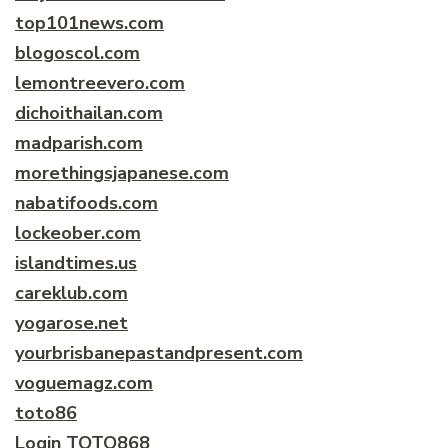
top101news.com
blogoscol.com
lemontreevero.com
dichoithailan.com
madparish.com
morethingsjapanese.com
nabatifoods.com
lockeober.com
islandtimes.us
careklub.com
yogarose.net
yourbrisbanepastandpresent.com
voguemagz.com
toto86
Login TOTO868