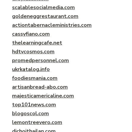
scalablesocialmedia.com
goldeneggrestaurant.com
actiontabernacleministries.com
cassyfiano.com
thelearningcafe.net
hdtvcosmos.com
promedpersonnel.com
ukrkatalog.info
foodiesmania.com
artisanbread-abo.com
majesticamericaline.com
top101news.com
blogoscol.com
lemontreevero.com
dichoithailan.com