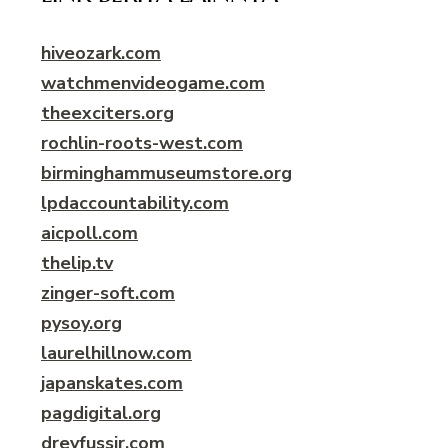
hiveozark.com
watchmenvideogame.com
theexciters.org
rochlin-roots-west.com
birminghammuseumstore.org
lpdaccountability.com
aicpoll.com
thelip.tv
zinger-soft.com
pysoy.org
laurelhillnow.com
japanskates.com
pagdigital.org
dreyfussir.com