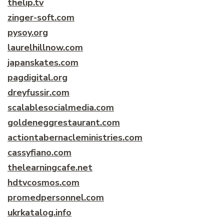
thelip.tv
zinger-soft.com
pysoy.org
laurelhillnow.com
japanskates.com
pagdigital.org
dreyfussir.com
scalablesocialmedia.com
goldeneggrestaurant.com
actiontabernacleministries.com
cassyfiano.com
thelearningcafe.net
hdtvcosmos.com
promedpersonnel.com
ukrkatalog.info