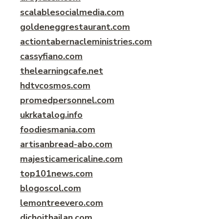
scalablesocialmedia.com
goldeneggrestaurant.com
actiontabernacleministries.com
cassyfiano.com
thelearningcafe.net
hdtvcosmos.com
promedpersonnel.com
ukrkatalog.info
foodiesmania.com
artisanbread-abo.com
majesticamericaline.com
top101news.com
blogoscol.com
lemontreevero.com
dichoithailan.com