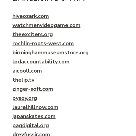
hiveozark.com
watchmenvideogame.com
theexciters.org
rochlin-roots-west.com
birminghammuseumstore.org
lpdaccountability.com
aicpoll.com
thelip.tv
zinger-soft.com
pysoy.org
laurelhillnow.com
japanskates.com
pagdigital.org
dreyfussir.com