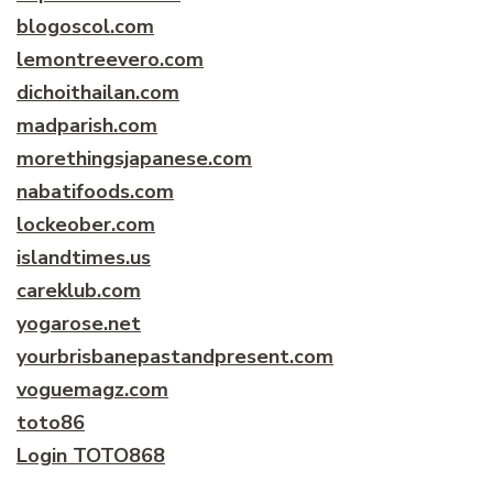
blogoscol.com
lemontreevero.com
dichoithailan.com
madparish.com
morethingsjapanese.com
nabatifoods.com
lockeober.com
islandtimes.us
careklub.com
yogarose.net
yourbrisbanepastandpresent.com
voguemagz.com
toto86
Login TOTO868