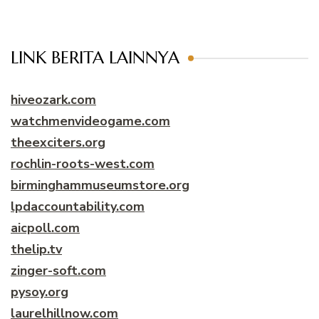
LINK BERITA LAINNYA
hiveozark.com
watchmenvideogame.com
theexciters.org
rochlin-roots-west.com
birminghammuseumstore.org
lpdaccountability.com
aicpoll.com
thelip.tv
zinger-soft.com
pysoy.org
laurelhillnow.com