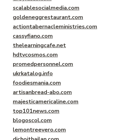
scalablesocialmedia.com
goldeneggrestaurant.com
actiontabernacleministries.com
cassyfiano.com
thelearningcafe.net
hdtvcosmos.com
promedpersonnel.com
ukrkatalog.info
foodiesmania.com
artisanbread-abo.com
majesticamericaline.com
top101news.com
blogoscol.com
lemontreevero.com
dichoithailan.com