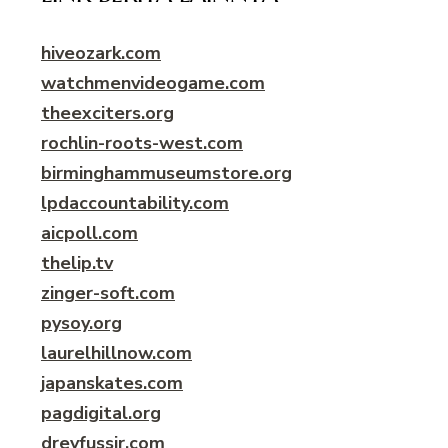
hiveozark.com
watchmenvideogame.com
theexciters.org
rochlin-roots-west.com
birminghammuseumstore.org
lpdaccountability.com
aicpoll.com
thelip.tv
zinger-soft.com
pysoy.org
laurelhillnow.com
japanskates.com
pagdigital.org
dreyfussir.com