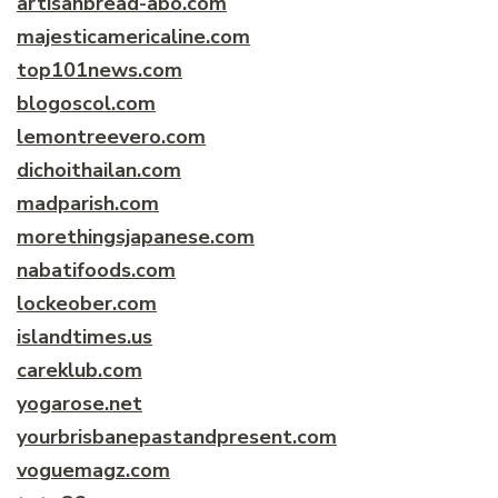
artisanbread-abo.com
majesticamericaline.com
top101news.com
blogoscol.com
lemontreevero.com
dichoithailan.com
madparish.com
morethingsjapanese.com
nabatifoods.com
lockeober.com
islandtimes.us
careklub.com
yogarose.net
yourbrisbanepastandpresent.com
voguemagz.com