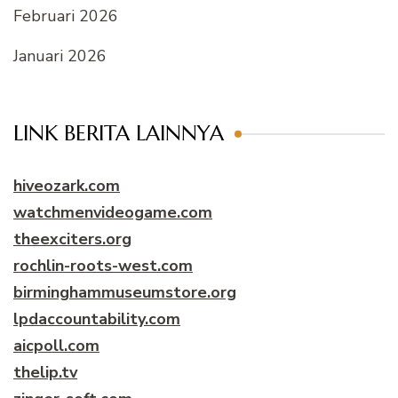
Februari 2026
Januari 2026
LINK BERITA LAINNYA
hiveozark.com
watchmenvideogame.com
theexciters.org
rochlin-roots-west.com
birminghammuseumstore.org
lpdaccountability.com
aicpoll.com
thelip.tv