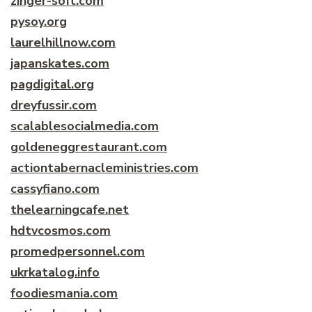
zinger-soft.com
pysoy.org
laurelhillnow.com
japanskates.com
pagdigital.org
dreyfussir.com
scalablesocialmedia.com
goldeneggrestaurant.com
actiontabernacleministries.com
cassyfiano.com
thelearningcafe.net
hdtvcosmos.com
promedpersonnel.com
ukrkatalog.info
foodiesmania.com