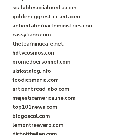
scalablesocialmedia.com
goldeneggrestaurant.com
actiontabernacleministries.com
cassyfiano.com
thelearningcafe.net
hdtvcosmos.com
promedpersonnel.com
ukrkatalog.info
foodiesmania.com
artisanbread-abo.com
majesticamericaline.com
top101news.com
blogoscol.com
lemontreevero.com
dichoithailan.com