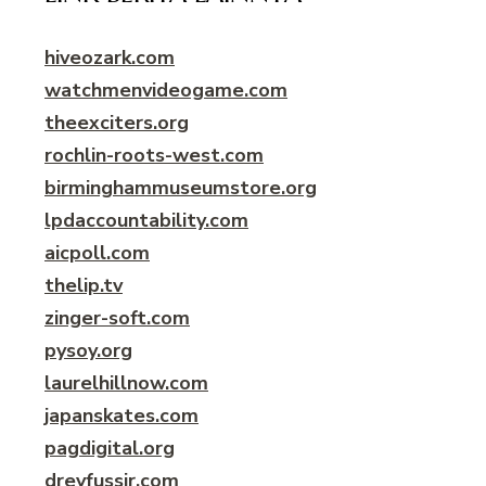
hiveozark.com
watchmenvideogame.com
theexciters.org
rochlin-roots-west.com
birminghammuseumstore.org
lpdaccountability.com
aicpoll.com
thelip.tv
zinger-soft.com
pysoy.org
laurelhillnow.com
japanskates.com
pagdigital.org
dreyfussir.com