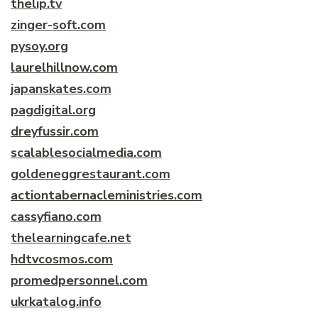
thelip.tv
zinger-soft.com
pysoy.org
laurelhillnow.com
japanskates.com
pagdigital.org
dreyfussir.com
scalablesocialmedia.com
goldeneggrestaurant.com
actiontabernacleministries.com
cassyfiano.com
thelearningcafe.net
hdtvcosmos.com
promedpersonnel.com
ukrkatalog.info