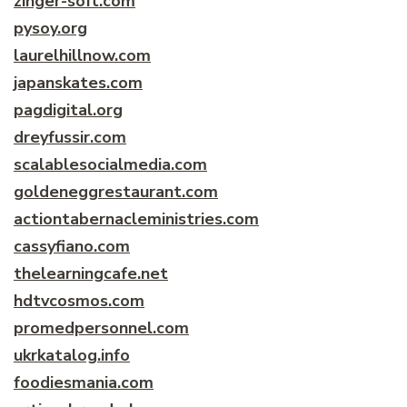
zinger-soft.com
pysoy.org
laurelhillnow.com
japanskates.com
pagdigital.org
dreyfussir.com
scalablesocialmedia.com
goldeneggrestaurant.com
actiontabernacleministries.com
cassyfiano.com
thelearningcafe.net
hdtvcosmos.com
promedpersonnel.com
ukrkatalog.info
foodiesmania.com