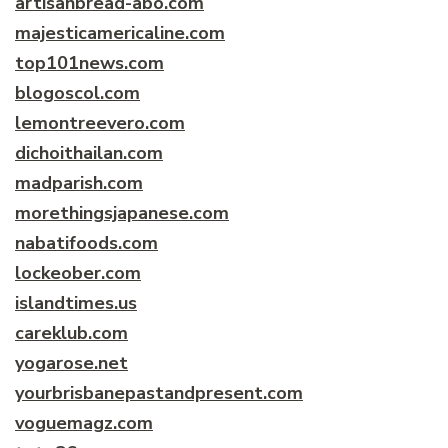
artisanbread-abo.com
majesticamericaline.com
top101news.com
blogoscol.com
lemontreevero.com
dichoithailan.com
madparish.com
morethingsjapanese.com
nabatifoods.com
lockeober.com
islandtimes.us
careklub.com
yogarose.net
yourbrisbanepastandpresent.com
voguemagz.com