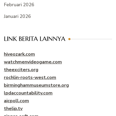
Februari 2026
Januari 2026
LINK BERITA LAINNYA
hiveozark.com
watchmenvideogame.com
theexciters.org
rochlin-roots-west.com
birminghammuseumstore.org
lpdaccountability.com
aicpoll.com
thelip.tv