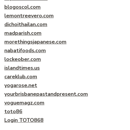
blogoscol.com
lemontreevero.com
dichoithailan.com
madparish.com
morethingsjapanese.com
nabatifoods.com
lockeober.com
islandtimes.us
careklub.com
yogarose.net
yourbrisbanepastandpresent.com
voguemagz.com
toto86
Login TOTO868