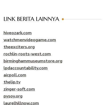
LINK BERITA LAINNYA
hiveozark.com
watchmenvideogame.com
theexciters.org
rochlin-roots-west.com
birminghammuseumstore.org
lpdaccountability.com
aicpoll.com
thelip.tv
zinger-soft.com
pysoy.org
laurelhillnow.com