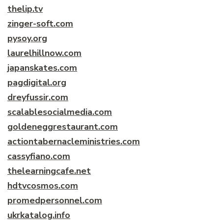
thelip.tv
zinger-soft.com
pysoy.org
laurelhillnow.com
japanskates.com
pagdigital.org
dreyfussir.com
scalablesocialmedia.com
goldeneggrestaurant.com
actiontabernacleministries.com
cassyfiano.com
thelearningcafe.net
hdtvcosmos.com
promedpersonnel.com
ukrkatalog.info