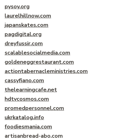
pysoy.org
laurelhillnow.com
japanskates.com
pagdigital.org
dreyfussir.com
scalablesocialmedia.com
goldeneggrestaurant.com
actiontabernacleministries.com
cassyfiano.com
thelearningcafe.net
hdtvcosmos.com
promedpersonnel.com
ukrkatalog.info
foodiesmania.com
artisanbread-abo.com