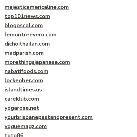
majesticamericaline.com
top101news.com
blogoscol.com
lemontreevero.com
dichoithailan.com
madparish.com
morethingsjapanese.com
nabatifoods.com
lockeober.com
islandtimes.us
careklub.com
yogarose.net
yourbrisbanepastandpresent.com
voguemagz.com
toto86