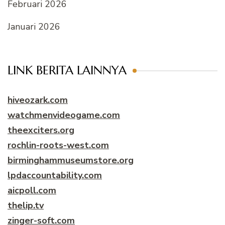
Februari 2026
Januari 2026
LINK BERITA LAINNYA
hiveozark.com
watchmenvideogame.com
theexciters.org
rochlin-roots-west.com
birminghammuseumstore.org
lpdaccountability.com
aicpoll.com
thelip.tv
zinger-soft.com