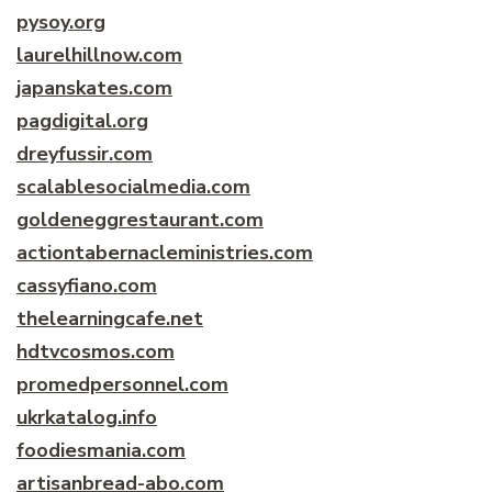
pysoy.org
laurelhillnow.com
japanskates.com
pagdigital.org
dreyfussir.com
scalablesocialmedia.com
goldeneggrestaurant.com
actiontabernacleministries.com
cassyfiano.com
thelearningcafe.net
hdtvcosmos.com
promedpersonnel.com
ukrkatalog.info
foodiesmania.com
artisanbread-abo.com