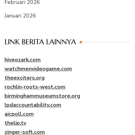
Februari 2026
Januari 2026
LINK BERITA LAINNYA
hiveozark.com
watchmenvideogame.com
theexciters.org
rochlin-roots-west.com
birminghammuseumstore.org
lpdaccountability.com
aicpoll.com
thelip.tv
zinger-soft.com