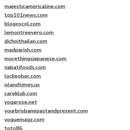
majesticamericaline.com
top101news.com
blogoscol.com
lemontreevero.com
dichoithailan.com
madparish.com
morethingsjapanese.com
nabatifoods.com
lockeober.com
islandtimes.us
careklub.com
yogarose.net
yourbrisbanepastandpresent.com
voguemagz.com
toto86