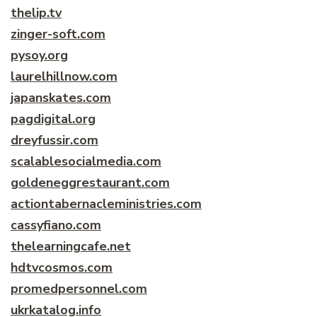
thelip.tv
zinger-soft.com
pysoy.org
laurelhillnow.com
japanskates.com
pagdigital.org
dreyfussir.com
scalablesocialmedia.com
goldeneggrestaurant.com
actiontabernacleministries.com
cassyfiano.com
thelearningcafe.net
hdtvcosmos.com
promedpersonnel.com
ukrkatalog.info