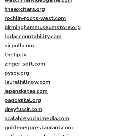
theexciters.org
rochlin-roots-west.com
birminghammuseumstore.org
lpdaccountability.com
aicpoll.com
thelip.tv
zinger-soft.com
pysoy.org
laurelhillnow.com
japanskates.com
pagdigital.org
dreyfussir.com
scalablesocialmedia.com
goldeneggrestaurant.com