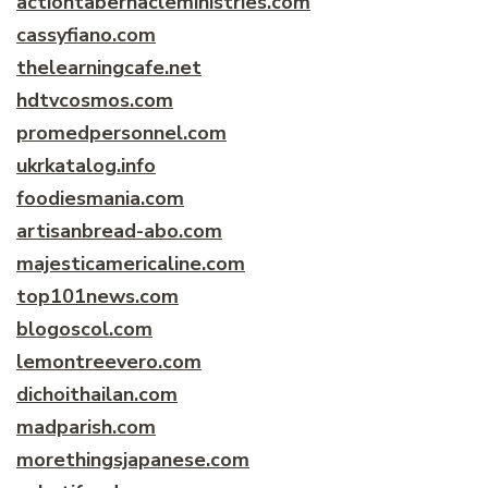
actiontabernacleministries.com
cassyfiano.com
thelearningcafe.net
hdtvcosmos.com
promedpersonnel.com
ukrkatalog.info
foodiesmania.com
artisanbread-abo.com
majesticamericaline.com
top101news.com
blogoscol.com
lemontreevero.com
dichoithailan.com
madparish.com
morethingsjapanese.com