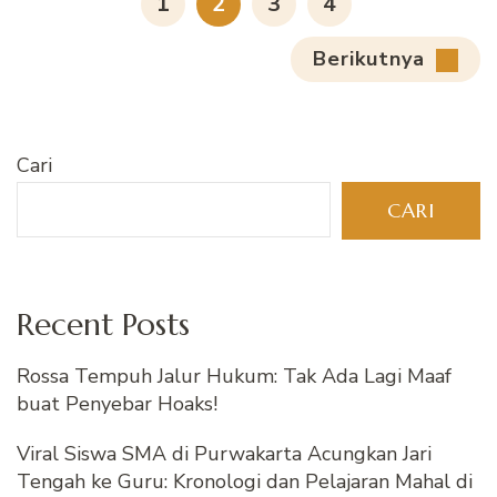
HALAMAN
HALAMAN
HALAMAN
HALAMAN
1
2
3
4
Berikutnya
Cari
CARI
Recent Posts
Rossa Tempuh Jalur Hukum: Tak Ada Lagi Maaf
buat Penyebar Hoaks!
Viral Siswa SMA di Purwakarta Acungkan Jari
Tengah ke Guru: Kronologi dan Pelajaran Mahal di