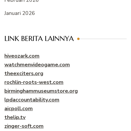
Januari 2026
LINK BERITA LAINNYA
hiveozark.com
watchmenvideogame.com
theexciters.org
rochlin-roots-west.com
birminghammuseumstore.org
lpdaccountability.com
aicpoll.com
thelip.tv
zinger-soft.com