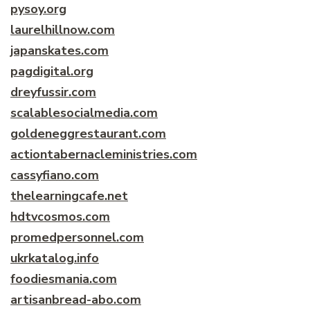
pysoy.org
laurelhillnow.com
japanskates.com
pagdigital.org
dreyfussir.com
scalablesocialmedia.com
goldeneggrestaurant.com
actiontabernacleministries.com
cassyfiano.com
thelearningcafe.net
hdtvcosmos.com
promedpersonnel.com
ukrkatalog.info
foodiesmania.com
artisanbread-abo.com