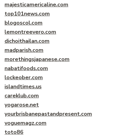
majesticamericaline.com
top101news.com
blogoscol.com
lemontreevero.com
dichoithailan.com
madparish.com
morethingsjapanese.com
nabatifoods.com
lockeober.com
islandtimes.us
careklub.com
yogarose.net
yourbrisbanepastandpresent.com
voguemagz.com
toto86